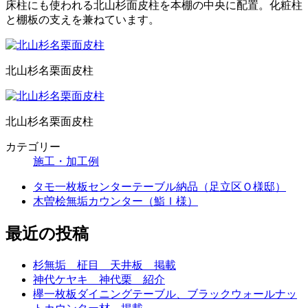
床柱にも使われる北山杉面皮柱を本棚の中央に配置。化粧柱
と棚板の支えを兼ねています。
北山杉名栗面皮柱
北山杉名栗面皮柱
カテゴリー
施工・加工例
タモ一枚板センターテーブル納品（足立区Ｏ様邸）
木曽桧無垢カウンター（鮨Ｉ様）
最近の投稿
杉無垢 柾目 天井板 掲載
神代ケヤキ 神代栗 紹介
欅一枚板ダイニングテーブル、ブラックウォールナッ