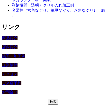
トカウンター材 掲載
彫刻欄間 透明アクリル入れ加工例
名栗柱（六角なぐり、亀甲なぐり、八角なぐり） 紹
介
リンク
商品紹介
店内紹介
施工・加工例
企業情報
アクセス
ご来店予約
お問合せ
検
索: