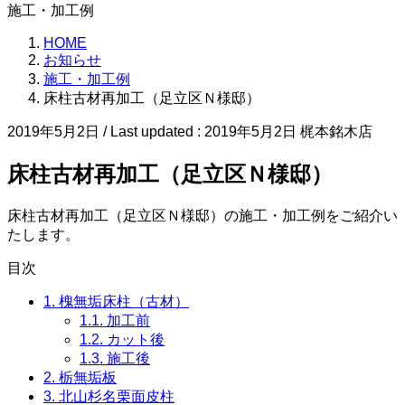
施工・加工例
HOME
お知らせ
施工・加工例
床柱古材再加工（足立区Ｎ様邸）
2019年5月2日
/ Last updated :
2019年5月2日
梶本銘木店
床柱古材再加工（足立区Ｎ様邸）
床柱古材再加工（足立区Ｎ様邸）の施工・加工例をご紹介い
たします。
目次
1.
槐無垢床柱（古材）
1.1.
加工前
1.2.
カット後
1.3.
施工後
2.
栃無垢板
3.
北山杉名栗面皮柱