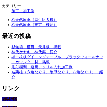
カテゴリー
施工・加工例
栃天然座卓（麻生区Ｓ様）
栃天然座卓（東京Ｉ様邸）
最近の投稿
杉無垢 柾目 天井板 掲載
神代ケヤキ 神代栗 紹介
欅一枚板ダイニングテーブル、ブラックウォールナッ
トカウンター材 掲載
彫刻欄間 透明アクリル入れ加工例
名栗柱（六角なぐり、亀甲なぐり、八角なぐり） 紹
介
リンク
商品紹介