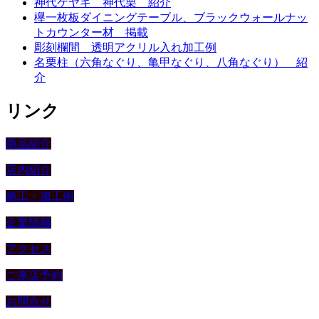
神代ケヤキ 神代栗 紹介
欅一枚板ダイニングテーブル、ブラックウォールナッ
トカウンター材 掲載
彫刻欄間 透明アクリル入れ加工例
名栗柱（六角なぐり、亀甲なぐり、八角なぐり） 紹
介
リンク
商品紹介
店内紹介
施工・加工例
企業情報
アクセス
ご来店予約
お問合せ