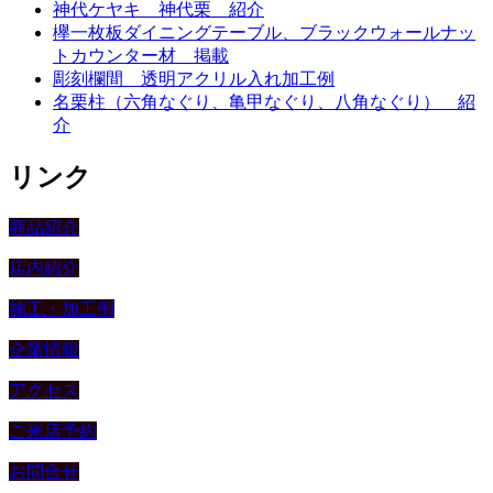
神代ケヤキ 神代栗 紹介
欅一枚板ダイニングテーブル、ブラックウォールナッ
トカウンター材 掲載
彫刻欄間 透明アクリル入れ加工例
名栗柱（六角なぐり、亀甲なぐり、八角なぐり） 紹
介
リンク
商品紹介
店内紹介
施工・加工例
企業情報
アクセス
ご来店予約
お問合せ