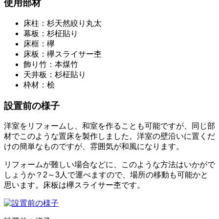
使用部材
床柱：杉天然絞り丸太
幕板：杉柾貼り
床框：欅
床板：欅スライサー杢
飾り竹：本煤竹
天井板：杉柾貼り
枠材：桧
設置前の様子
洋室をリフォームし、和室を作ることも可能ですが、同じ部
材でこのような置床を製作しました。洋室の壁沿いに置くだ
けの簡単なものですが、雰囲気が和風になります。
リフォームが難しい場合などに、このような方法はいかがで
しょうか？2～3人で運べますので、場所の移動も可能かと
思います。床板は欅スライサー杢です。