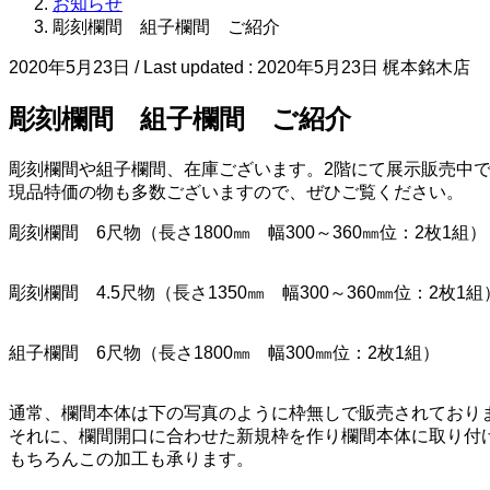
お知らせ
彫刻欄間 組子欄間 ご紹介
2020年5月23日
/ Last updated :
2020年5月23日
梶本銘木店
彫刻欄間 組子欄間 ご紹介
彫刻欄間や組子欄間、在庫ございます。2階にて展示販売中
現品特価の物も多数ございますので、ぜひご覧ください。
彫刻欄間 6尺物（長さ1800㎜ 幅300～360㎜位：2枚1組）
彫刻欄間 4.5尺物（長さ1350㎜ 幅300～360㎜位：2枚1組
組子欄間 6尺物（長さ1800㎜ 幅300㎜位：2枚1組）
通常、欄間本体は下の写真のように枠無しで販売されており
それに、欄間開口に合わせた新規枠を作り欄間本体に取り付
もちろんこの加工も承ります。