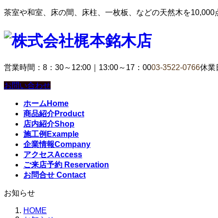
茶室や和室、床の間、床柱、一枚板、などの天然木を10,00
営業時間：8：30～12:00｜13:00～17：00
03-3522-0766
休業
お問い合わせ
ホーム
Home
商品紹介
Product
店内紹介
Shop
施工例
Example
企業情報
Company
アクセス
Access
ご来店予約
Reservation
お問合せ
Contact
お知らせ
HOME