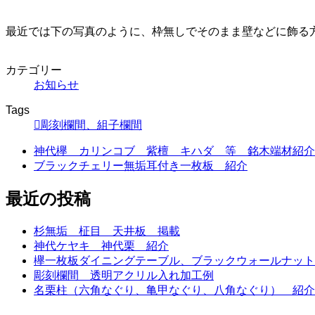
最近では下の写真のように、枠無しでそのまま壁などに飾る
カテゴリー
お知らせ
Tags
彫刻欄間、組子欄間
神代欅 カリンコブ 紫檀 キハダ 等 銘木端材紹介
ブラックチェリー無垢耳付き一枚板 紹介
最近の投稿
杉無垢 柾目 天井板 掲載
神代ケヤキ 神代栗 紹介
欅一枚板ダイニングテーブル、ブラックウォールナット
彫刻欄間 透明アクリル入れ加工例
名栗柱（六角なぐり、亀甲なぐり、八角なぐり） 紹介