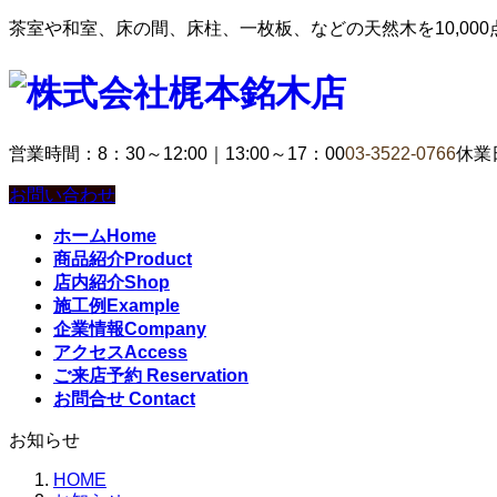
茶室や和室、床の間、床柱、一枚板、などの天然木を10,00
営業時間：8：30～12:00｜13:00～17：00
03-3522-0766
休業
お問い合わせ
ホーム
Home
商品紹介
Product
店内紹介
Shop
施工例
Example
企業情報
Company
アクセス
Access
ご来店予約
Reservation
お問合せ
Contact
お知らせ
HOME