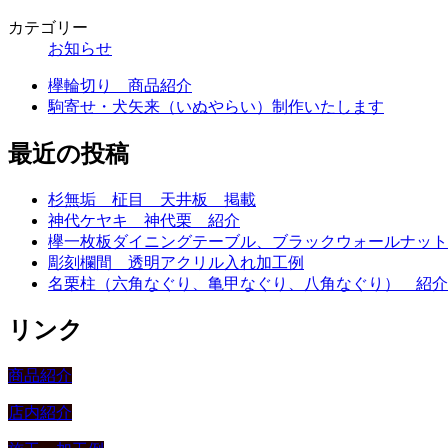
カテゴリー
お知らせ
欅輪切り 商品紹介
駒寄せ・犬矢来（いぬやらい）制作いたします
最近の投稿
杉無垢 柾目 天井板 掲載
神代ケヤキ 神代栗 紹介
欅一枚板ダイニングテーブル、ブラックウォールナット
彫刻欄間 透明アクリル入れ加工例
名栗柱（六角なぐり、亀甲なぐり、八角なぐり） 紹介
リンク
商品紹介
店内紹介