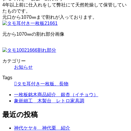
4年以上前に仕入れをして弊社にて天然乾燥して保管してい
たものです。
元口から1070㎜まで割れが入っております。
元から1070㎜の割れ部分画像
カテゴリー
お知らせ
Tags
タモ耳付き一枚板、長物
一枚板銘木商品紹介 銀杏（イチョウ）
象嵌細工 木製台 レトロ家具調
最近の投稿
神代ケヤキ 神代栗 紹介