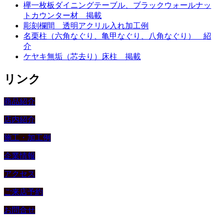
欅一枚板ダイニングテーブル、ブラックウォールナッ
トカウンター材 掲載
彫刻欄間 透明アクリル入れ加工例
名栗柱（六角なぐり、亀甲なぐり、八角なぐり） 紹
介
ケヤキ無垢（芯去り）床柱 掲載
リンク
商品紹介
店内紹介
施工・加工例
企業情報
アクセス
ご来店予約
お問合せ