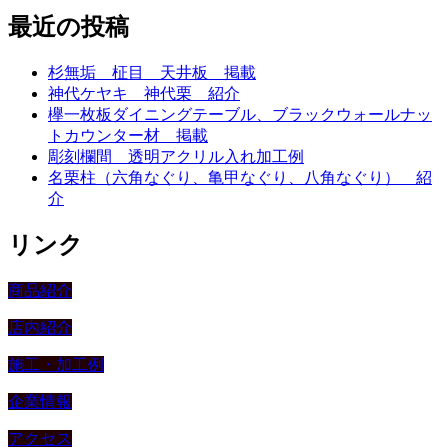
最近の投稿
杉無垢 柾目 天井板 掲載
神代ケヤキ 神代栗 紹介
欅一枚板ダイニングテーブル、ブラックウォールナッ
トカウンター材 掲載
彫刻欄間 透明アクリル入れ加工例
名栗柱（六角なぐり、亀甲なぐり、八角なぐり） 紹
介
リンク
商品紹介
店内紹介
施工・加工例
企業情報
アクセス