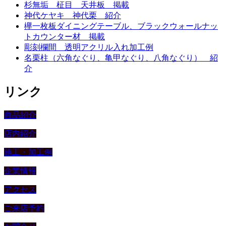
杉無垢 柾目 天井板 掲載
神代ケヤキ 神代栗 紹介
欅一枚板ダイニングテーブル、ブラックウォールナッ
トカウンター材 掲載
彫刻欄間 透明アクリル入れ加工例
名栗柱（六角なぐり、亀甲なぐり、八角なぐり） 紹
介
リンク
商品紹介
店内紹介
施工・加工例
企業情報
アクセス
ご来店予約