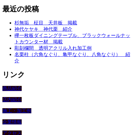
最近の投稿
杉無垢 柾目 天井板 掲載
神代ケヤキ 神代栗 紹介
欅一枚板ダイニングテーブル、ブラックウォールナッ
トカウンター材 掲載
彫刻欄間 透明アクリル入れ加工例
名栗柱（六角なぐり、亀甲なぐり、八角なぐり） 紹
介
リンク
商品紹介
店内紹介
施工・加工例
企業情報
アクセス