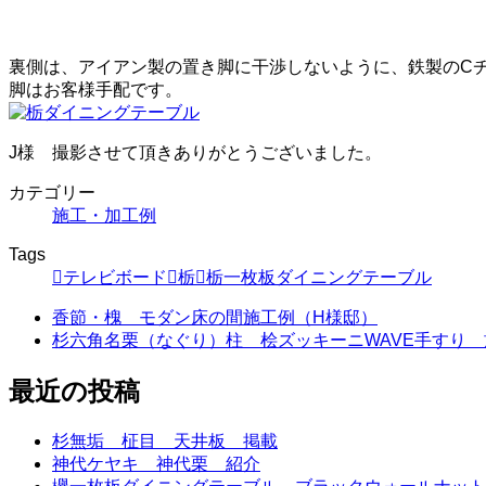
裏側は、アイアン製の置き脚に干渉しないように、鉄製のC
脚はお客様手配です。
J様 撮影させて頂きありがとうございました。
カテゴリー
施工・加工例
Tags
テレビボード
栃
栃一枚板ダイニングテーブル
香節・槐 モダン床の間施工例（H様邸）
杉六角名栗（なぐり）柱 桧ズッキーニWAVE手すり 
最近の投稿
杉無垢 柾目 天井板 掲載
神代ケヤキ 神代栗 紹介