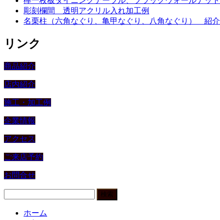
欅一枚板ダイニングテーブル、ブラックウォールナット
彫刻欄間 透明アクリル入れ加工例
名栗柱（六角なぐり、亀甲なぐり、八角なぐり） 紹介
リンク
商品紹介
店内紹介
施工・加工例
企業情報
アクセス
ご来店予約
お問合せ
検
索:
ホーム