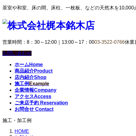
茶室や和室、床の間、床柱、一枚板、などの天然木を10,00
営業時間：8：30～12:00｜13:00～17：00
03-3522-0766
休業
お問い合わせ
ホーム
Home
商品紹介
Product
店内紹介
Shop
施工例
Example
企業情報
Company
アクセス
Access
ご来店予約
Reservation
お問合せ
Contact
施工・加工例
HOME