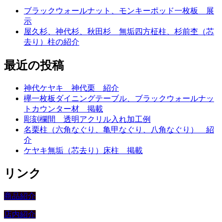
ブラックウォールナット、モンキーポッド一枚板 展
示
屋久杉、神代杉、秋田杉 無垢四方柾柱、杉前杢（芯
去り）柱の紹介
最近の投稿
神代ケヤキ 神代栗 紹介
欅一枚板ダイニングテーブル、ブラックウォールナッ
トカウンター材 掲載
彫刻欄間 透明アクリル入れ加工例
名栗柱（六角なぐり、亀甲なぐり、八角なぐり） 紹
介
ケヤキ無垢（芯去り）床柱 掲載
リンク
商品紹介
店内紹介