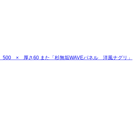
00 × 厚さ60 また「杉無垢WAVEパネル 洋風ナグリ」