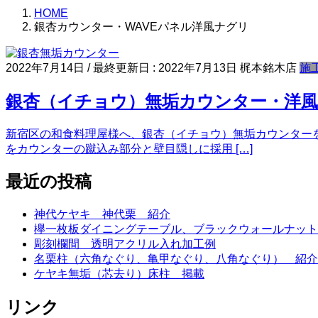
HOME
銀杏カウンター・WAVEパネル洋風ナグリ
2022年7月14日
/ 最終更新日 :
2022年7月13日
梶本銘木店
施
銀杏（イチョウ）無垢カウンター・洋風
新宿区の和食料理屋様へ、銀杏（イチョウ）無垢カウンターを納
をカウンターの蹴込み部分と壁目隠しに採用 […]
最近の投稿
神代ケヤキ 神代栗 紹介
欅一枚板ダイニングテーブル、ブラックウォールナット
彫刻欄間 透明アクリル入れ加工例
名栗柱（六角なぐり、亀甲なぐり、八角なぐり） 紹介
ケヤキ無垢（芯去り）床柱 掲載
リンク