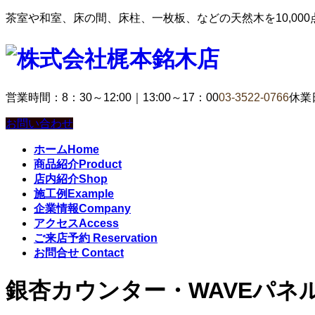
茶室や和室、床の間、床柱、一枚板、などの天然木を10,00
営業時間：8：30～12:00｜13:00～17：00
03-3522-0766
休業
お問い合わせ
ホーム
Home
商品紹介
Product
店内紹介
Shop
施工例
Example
企業情報
Company
アクセス
Access
ご来店予約
Reservation
お問合せ
Contact
銀杏カウンター・WAVEパネ