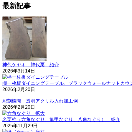
最新記事
神代ケヤキ 神代栗 紹介
2026年3月14日
欅一枚板ダイニングテーブル、ブラックウォールナットカウ
2026年2月20日
彫刻欄間 透明アクリル入れ加工例
2026年2月20日
名栗柱（六角なぐり、亀甲なぐり、八角なぐり） 紹介
2025年11月29日