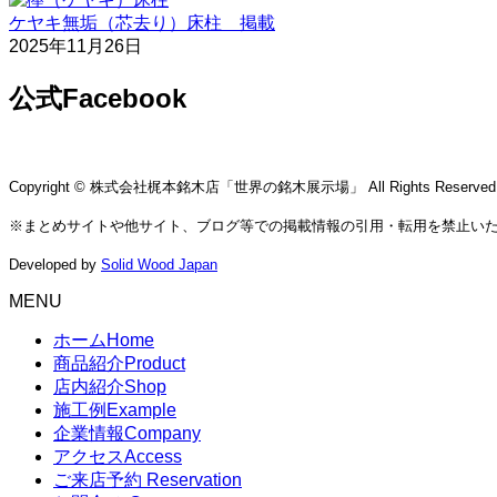
ケヤキ無垢（芯去り）床柱 掲載
2025年11月26日
公式Facebook
Copyright © 株式会社梶本銘木店「世界の銘木展示場」 All Rights Reserved
※まとめサイトや他サイト、ブログ等での掲載情報の引用・転用を禁止い
Developed by
Solid Wood Japan
MENU
ホーム
Home
商品紹介
Product
店内紹介
Shop
施工例
Example
企業情報
Company
アクセス
Access
ご来店予約
Reservation