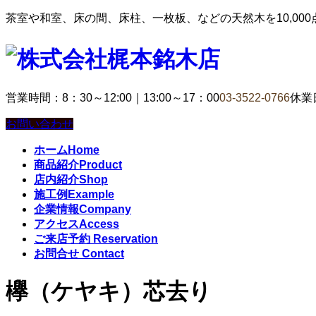
茶室や和室、床の間、床柱、一枚板、などの天然木を10,00
営業時間：8：30～12:00｜13:00～17：00
03-3522-0766
休業
お問い合わせ
ホーム
Home
商品紹介
Product
店内紹介
Shop
施工例
Example
企業情報
Company
アクセス
Access
ご来店予約
Reservation
お問合せ
Contact
欅（ケヤキ）芯去り