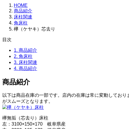
HOME
商品紹介
床柱関連
角床柱
欅（ケヤキ）芯去り
目次
1.
商品紹介
2.
角床柱
3.
床柱関連
4.
商品紹介
商品紹介
以下は商品在庫の一部です。店内の在庫は常に変動しており
がスムーズとなります。
欅無垢（芯去り）床柱
左：3100×150×170 岐阜県産