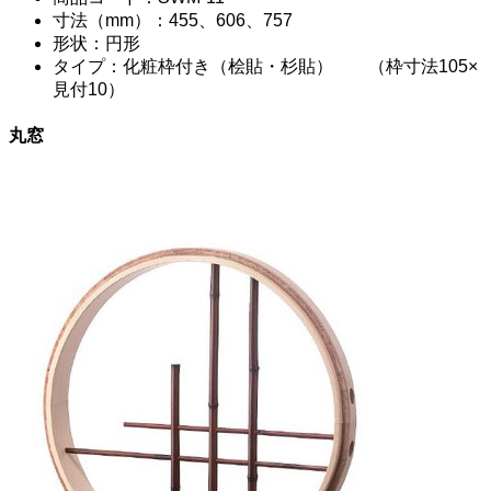
寸法（mm）：455、606、757
形状：円形
タイプ：化粧枠付き（桧貼・杉貼） （枠寸法105×
見付10）
丸窓