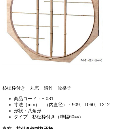
杉柾枠付き 丸窓 錆竹 段格子
商品コード：F-081
寸法（mm）：（内直径）：909、1060、1212
形状：八角形
タイプ：杉柾枠付き（枠幅60㎜）
丸窓 芽付き竹斜格子柄