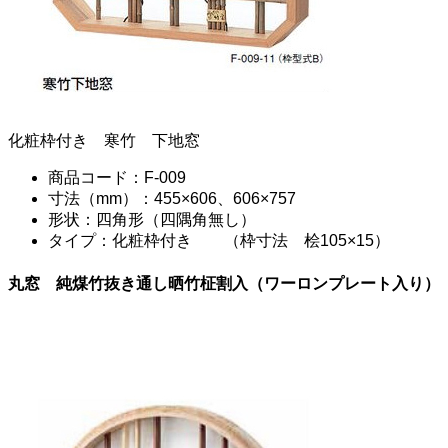
化粧枠付き 寒竹 下地窓
商品コード：F-009
寸法（mm）：455×606、606×757
形状：四角形（四隅角無し）
タイプ：化粧枠付き （枠寸法 桧105×15）
丸窓 純煤竹抜き通し晒竹柾割入（ワーロンプレート入り）