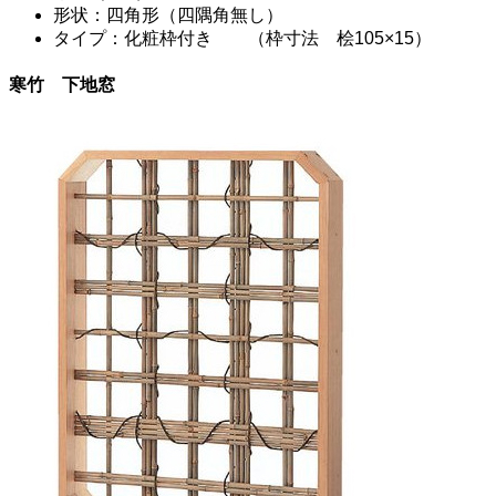
形状：四角形（四隅角無し）
タイプ：化粧枠付き （枠寸法 桧105×15）
寒竹 下地窓