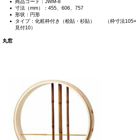
商品コード：JWM-8
寸法（mm）：455、606、757
形状：円形
タイプ：化粧枠付き（桧貼・杉貼） （枠寸法105×
見付10）
丸窓