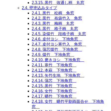
2.3.15.
黒竹 抜通し柄 丸窓
2.4.
壁塗込みタイプ
2.4.1.
黒竹 松柄 角窓
2.4.2.
黒竹 布袋竹入 角窓
2.4.3.
黒竹 梅柄 丸窓
2.4.4.
黒竹 格子柄 丸窓
2.4.5.
染煤竹 段格子柄 丸窓
2.4.6.
皮付ヨシ 下地角窓
2.4.7.
皮付ヨシ寒竹入 角窓
2.4.8.
蒲芯煤竹 下地角窓
2.4.9.
煤竹 下地角窓
2.4.10.
磨きヨシ 下地角窓
2.4.11.
寒竹 下地角窓
2.4.12.
本萩 下地角窓
2.4.13.
矢竹生地 下地角窓
2.4.14.
蒲芯 下地角窓
2.4.15.
黒竹 下地角窓
2.4.16.
女竹 下地角窓
2.4.17.
晒竹 下地角窓
2.4.18.
女竹 晒竹平割両面合せ 下地角
窓