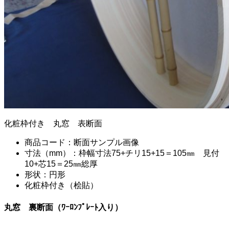
化粧枠付き 丸窓 表断面
商品コード：断面サンプル画像
寸法（mm）：枠幅寸法75+チリ15+15＝105㎜ 見付
10+芯15＝25㎜総厚
形状：円形
化粧枠付き（桧貼）
丸窓 裏断面（ﾜｰﾛﾝﾌﾟﾚｰﾄ入り）