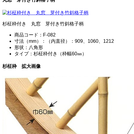
杉柾枠付き 丸窓 芽付き竹斜格子柄
商品コード：F-082
寸法（mm）：（内直径）：909、1060、1212
形状：八角形
タイプ：杉柾枠付き（枠幅60㎜）
杉柾枠 拡大画像