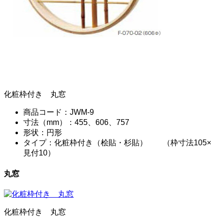
化粧枠付き 丸窓
商品コード：JWM-9
寸法（mm）：455、606、757
形状：円形
タイプ：化粧枠付き（桧貼・杉貼） （枠寸法105×
見付10）
丸窓
化粧枠付き 丸窓