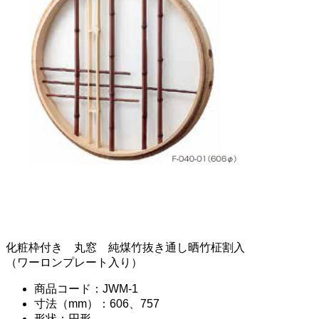
化粧枠付き 丸窓 純煤竹抜き通し晒竹柾割入
（ワーロンプレート入り）
商品コード：JWM-1
寸法（mm）：606、757
形状：円形