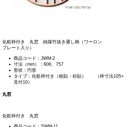
化粧枠付き 丸窓 純煤竹抜き通し柄（ワーロン
プレート入り）
商品コード：JWM-2
寸法（mm）：606、757
形状：円形
タイプ：化粧枠付き（桧貼・杉貼） （枠寸法105×
見付10）
丸窓
化粧枠付き 丸窓
商品コード：SWM-11