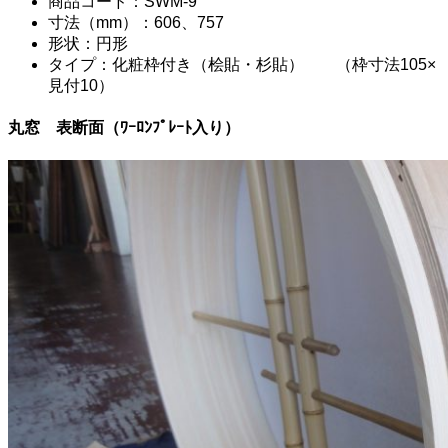
商品コード：SWM-9
寸法（mm）：606、757
形状：円形
タイプ：化粧枠付き（桧貼・杉貼） （枠寸法105×
見付10）
丸窓 表断面（ﾜｰﾛﾝﾌﾟﾚｰﾄ入り）