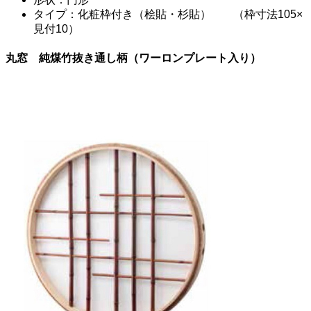
タイプ：化粧枠付き（桧貼・杉貼） （枠寸法105×
見付10）
丸窓 純煤竹抜き通し柄（ワーロンプレート入り）