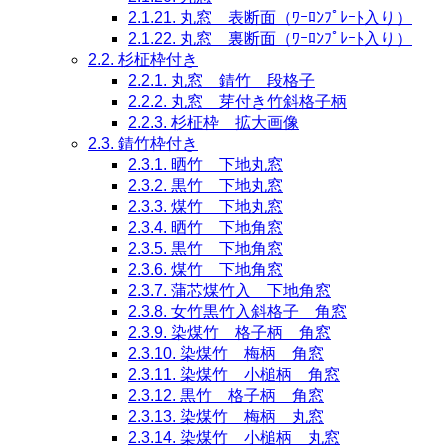
2.1.21.
丸窓 表断面（ﾜｰﾛﾝﾌﾟﾚｰﾄ入り）
2.1.22.
丸窓 裏断面（ﾜｰﾛﾝﾌﾟﾚｰﾄ入り）
2.2.
杉柾枠付き
2.2.1.
丸窓 錆竹 段格子
2.2.2.
丸窓 芽付き竹斜格子柄
2.2.3.
杉柾枠 拡大画像
2.3.
錆竹枠付き
2.3.1.
晒竹 下地丸窓
2.3.2.
黒竹 下地丸窓
2.3.3.
煤竹 下地丸窓
2.3.4.
晒竹 下地角窓
2.3.5.
黒竹 下地角窓
2.3.6.
煤竹 下地角窓
2.3.7.
蒲芯煤竹入 下地角窓
2.3.8.
女竹黒竹入斜格子 角窓
2.3.9.
染煤竹 格子柄 角窓
2.3.10.
染煤竹 梅柄 角窓
2.3.11.
染煤竹 小槌柄 角窓
2.3.12.
黒竹 格子柄 角窓
2.3.13.
染煤竹 梅柄 丸窓
2.3.14.
染煤竹 小槌柄 丸窓