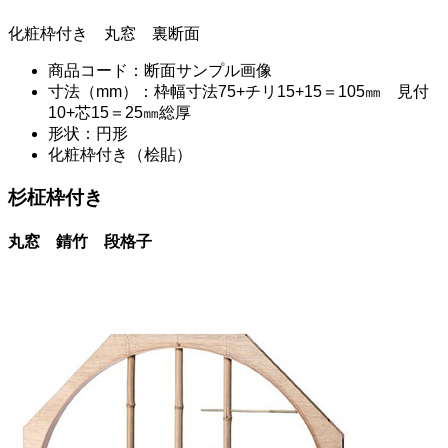
化粧枠付き 丸窓 裏断面
商品コード：断面サンプル画像
寸法（mm）：枠幅寸法75+チリ15+15＝105㎜ 見付
10+芯15＝25㎜総厚
形状：円形
化粧枠付き（桧貼）
杉柾枠付き
丸窓 錆竹 段格子